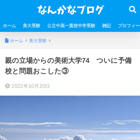
ホーム
美大受験
公立中高一貫校中学受験
雑記
プロフィー
ホーム
美大受験
親の立場からの美術大学74 ついに予備
校と問題おこした③
2022年10月20日