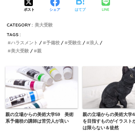
LINE
ポスト
シェア
はてブ
CATEGORY :
美大受験
TAGS :
ハラスメント
予備校
受験生
浪人
美大受験
親
親の立場からの美術大学59 美術
親の立場からの美術大学4
系予備校の講師は苦労人が良い
を目指すものがイラスト
は限らない＆徒然