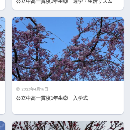
公立中高一貫校1年生③ 通学・生活リズム
2023年4月16日
公立中高一貫校1年生② 入学式