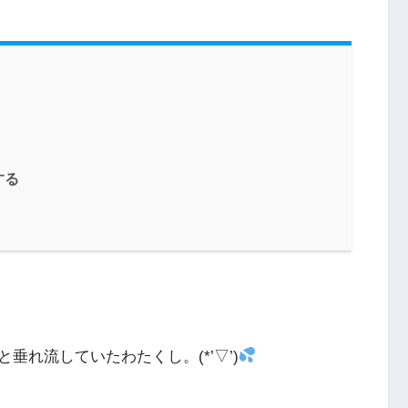
する
れ流していたわたくし。(*’▽’)