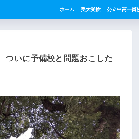
ホーム
美大受験
公立中高一貫
2 ついに予備校と問題おこした