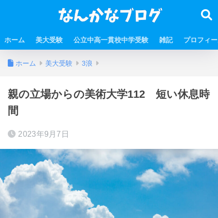
ホーム
美大受験
公立中高一貫校中学受験
雑記
プロフィー
ホーム
美大受験
3浪
親の立場からの美術大学112 短い休息時
間
2023年9月7日