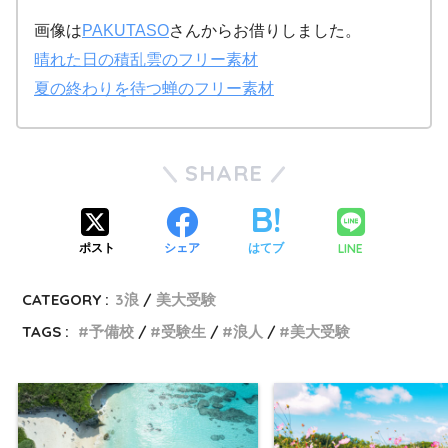
画像は
PAKUTASO
さんからお借りしました。
晴れた日の積乱雲のフリー素材
夏の終わりを待つ蝉のフリー素材
SHARE
LINE
ポスト
シェア
はてブ
CATEGORY :
3浪
美大受験
TAGS :
予備校
受験生
浪人
美大受験