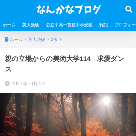
ホーム
美大受験
公立中高一貫校中学受験
雑記
プロフィー
ホーム
美大受験
3浪
親の立場からの美術大学114 求愛ダン
ス
2023年10月4日