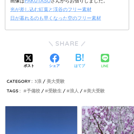
画像は
PAKUTASO
さんからお借りしました。
光が差し込む紅葉と渓谷のフリー素材
日が暮れるのも早くなった空のフリー素材
SHARE
LINE
ポスト
シェア
はてブ
CATEGORY :
3浪
美大受験
TAGS :
予備校
受験生
浪人
美大受験