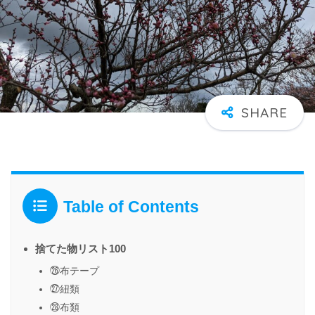
Table of Contents
捨てた物リスト100
㉖布テープ
㉗紐類
㉘布類