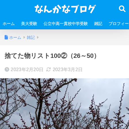
ホーム
美大受験
公立中高一貫校中学受験
雑記
プロフィー
ホーム
雑記
捨てた物リスト100②（26～50）
2023年2月20日
2023年3月2日