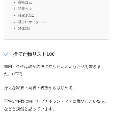
㊻輪ゴム
㊼筆ペン
㊽電池単1
㊾古いケータイ×3
㊿体温計
捨てた物リスト100
前回、余生は誰かの役に立ちたいというお話を書きまし
た。(*’▽’)
身近な家族・両親・親族からはじめて、
不特定多数に向けたプチボランティアに燃やしたいなぁ、
などと漠然と思っています。