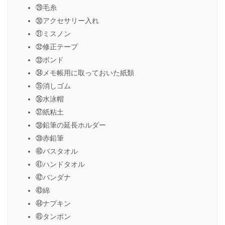
㉙毛糸
㉚アクセサリー入れ
㉛ミスノン
㉜修正テープ
㉝ボンド
㉞メモ帳用に取っておいた紙類
㉟消しゴム
㊱水泳帽
㊲紙粘土
㊳鉛筆の延長ホルダー
㊴赤鉛筆
㊵バスタオル
㊶ハンドタオル
㊷バンダナ
㊸綿
㊹ナプキン
㊺タンポン