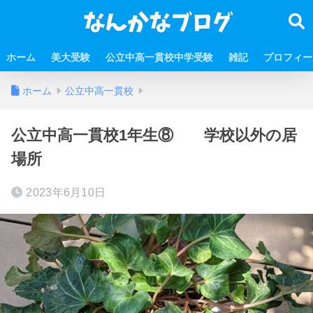
ホーム
美大受験
公立中高一貫校中学受験
雑記
プロフィー
ホーム
公立中高一貫校
公立中高一貫校1年生⑧ 学校以外の居
場所
2023年6月10日