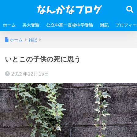
ホーム
美大受験
公立中高一貫校中学受験
雑記
プロフィー
ホーム
雑記
いとこの子供の死に思う
2022年12月15日