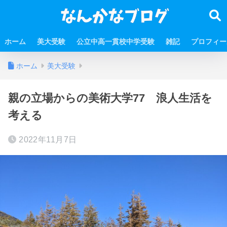
ホーム
美大受験
公立中高一貫校中学受験
雑記
プロフィー
ホーム
美大受験
親の立場からの美術大学77 浪人生活を
考える
2022年11月7日