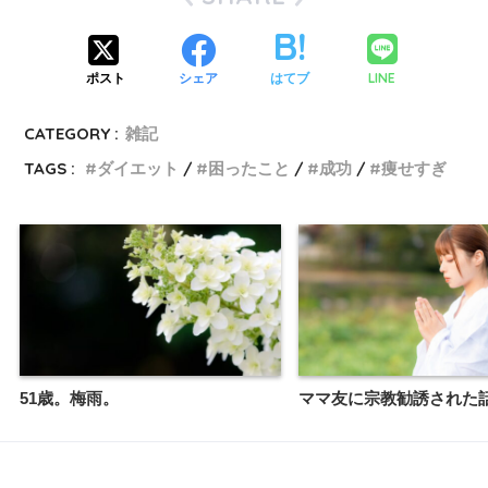
LINE
ポスト
シェア
はてブ
CATEGORY :
雑記
TAGS :
ダイエット
困ったこと
成功
痩せすぎ
51歳。梅雨。
ママ友に宗教勧誘された