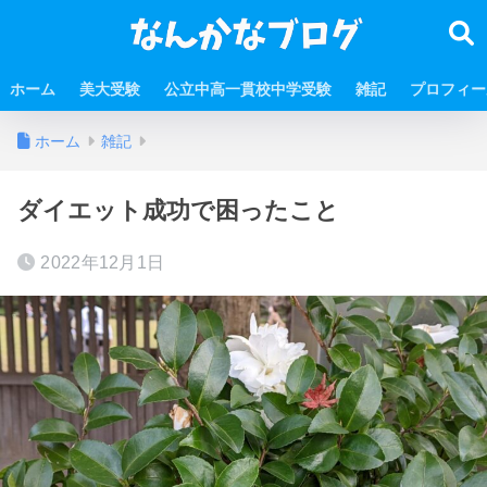
ホーム
美大受験
公立中高一貫校中学受験
雑記
プロフィー
ホーム
雑記
ダイエット成功で困ったこと
2022年12月1日