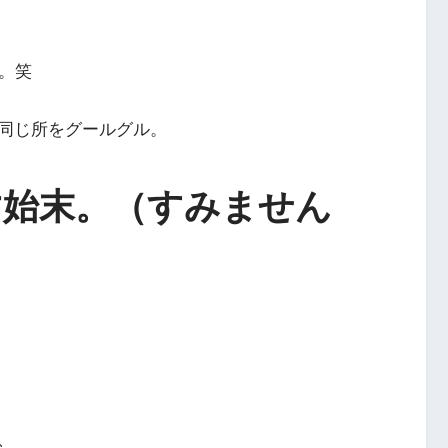
。笑
同じ所をグールグル。
す始末。（すみません
、